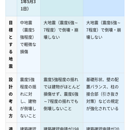
1年5月3
1日）
目
中地震
大地震（震度6強～
大地震（震度6強～
標
（震度5
7程度）で倒壊・崩
7程度）で倒壊・崩
と
強程度）
壊しない
壊しない
す
で軽微な
る
損傷
地
震
設
震度5強
震度5強程度の揺れ
基礎形状、壁の配
計
程度の揺
では建物がほとんど
置バランス、柱の
の
れに対
損傷せず、震度6強
接合部（引き抜き
考
し、建物
～7程度の揺れでも
対策）などの規定
え
が倒壊し
倒壊しないこと
が強化されている
方
ないこと
適
建築確認
建築確認申請が198
建築確認申請が20