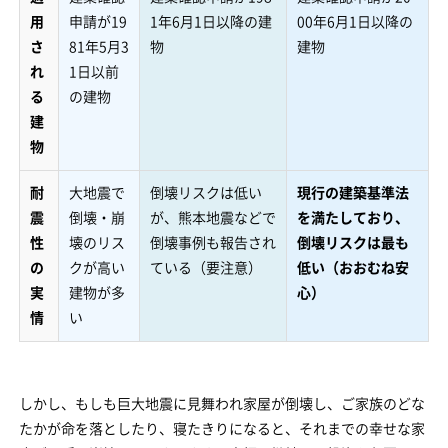
用
申請が19
1年6月1日以降の建
00年6月1日以降の
さ
81年5月3
物
建物
れ
1日以前
る
の建物
建
物
耐
大地震で
倒壊リスクは低い
現行の建築基準法
震
倒壊・崩
が、熊本地震などで
を満たしており、
性
壊のリス
倒壊事例も報告され
倒壊リスクは最も
の
クが高い
ている（要注意）
低い（おおむね安
実
建物が多
心）
情
い
しかし、もしも巨大地震に見舞われ家屋が倒壊し、ご家族のどな
たかが命を落としたり、寝たきりになると、それまでの幸せな家