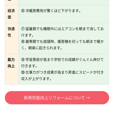
経済
⑥ 冷暖房費用が驚くほど下がります。
面
快適
⑦ 猛暑期でも睡眠中にはエアコンを朝まで消してお
性
けます。
⑧ 厳寒期でも就寝時、暖房機を切っても朝まで暖か
く、朝楽に起きられます。
能力
⑨ 学習意欲が高まり学校での成績がぐんぐん伸びて
向上
行きます。
⑩ 仕事力がつき成果が高まり昇進にスピードが付き
収入が上がります。
断熱性能向上リフォームについて →